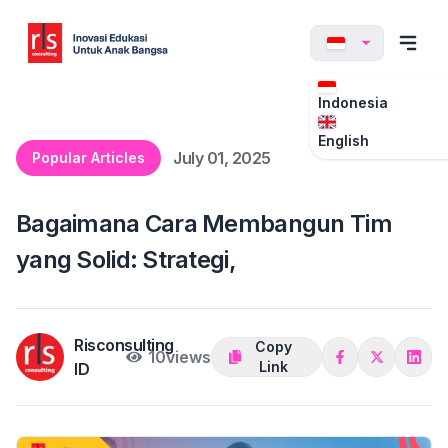
Indonesia
English
July 01, 2025
Popular Articles
Bagaimana Cara Membangun Tim
yang Solid: Strategi,
Risconsulting
Copy
10
views
Link
ID