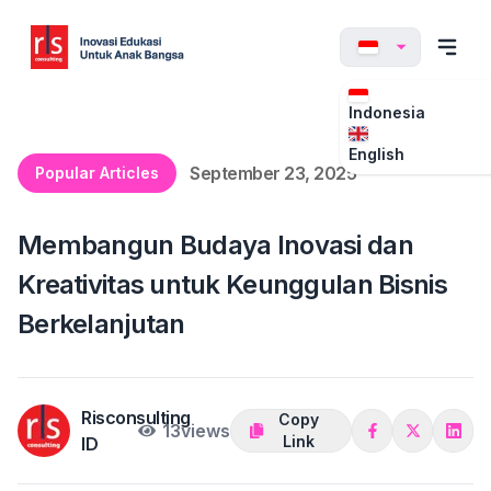
Indonesia
English
September 23, 2025
Popular Articles
Membangun Budaya Inovasi dan
Kreativitas untuk Keunggulan Bisnis
Berkelanjutan
Risconsulting
Copy
13
views
Link
ID