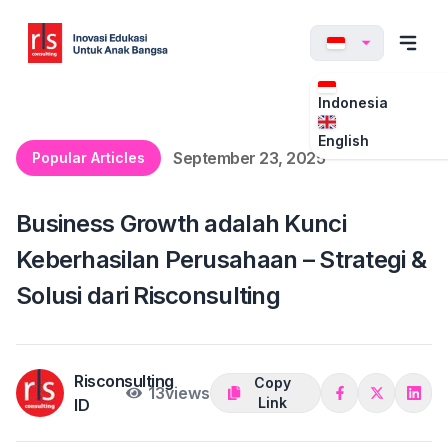
Indonesia
English
September 23, 2025
Popular Articles
Business Growth adalah Kunci
Keberhasilan Perusahaan – Strategi &
Solusi dari Risconsulting
Risconsulting
Copy
13
views
Link
ID