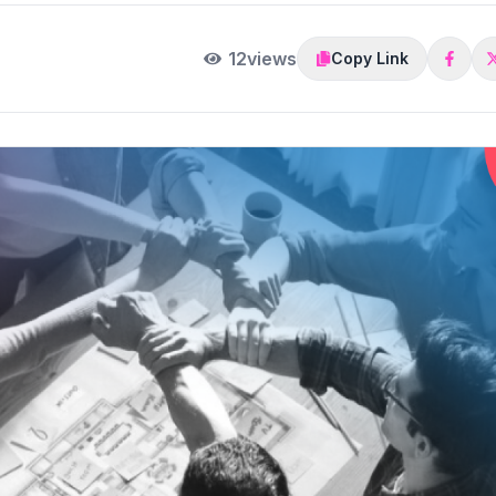
12
views
Copy Link