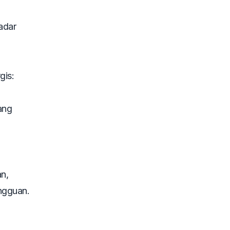
adar
gis:
ang
n,
ingguan.