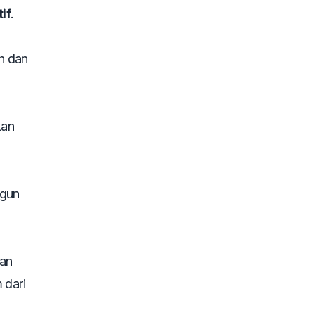
if
.
h dan
kan
ngun
gan
m
dari