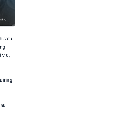
h satu
ang
visi,
ulting
pak