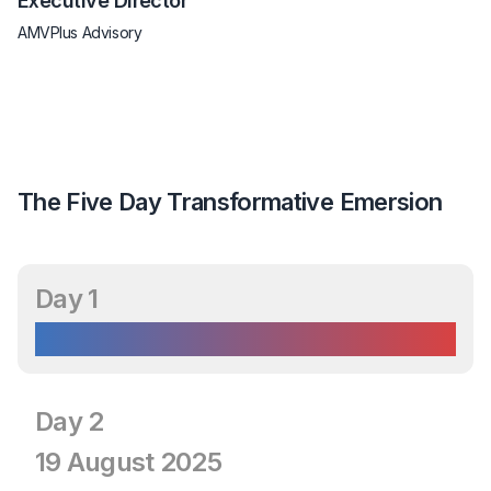
P
Executive Director
Ro
AMVPlus Advisory
The Five Day Transformative Emersion
Day 1
18 August 2025
Day 2
19 August 2025