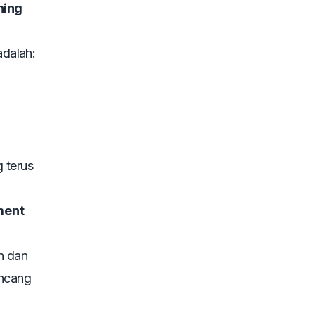
ning
dalah:
 terus
ment
n dan
ncang