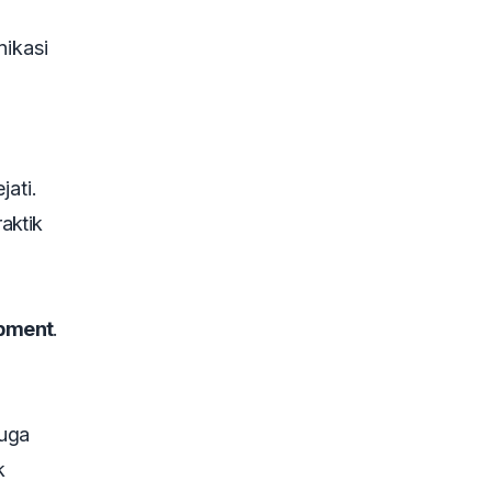
ikasi
ati.
raktik
opment
.
juga
k