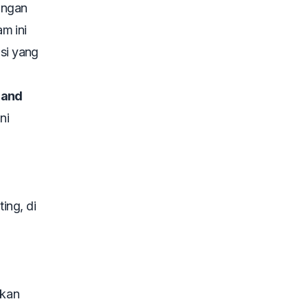
angan
m ini
si yang
 and
ni
ing, di
ukan