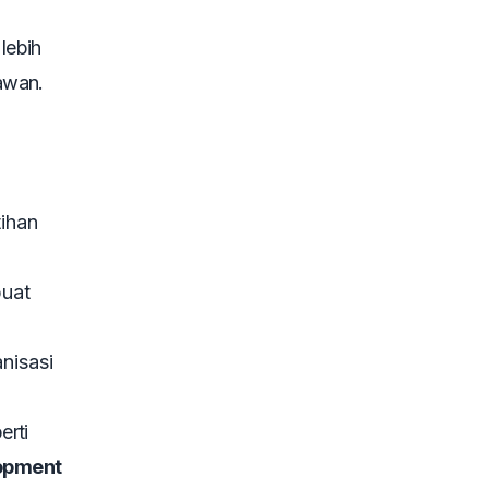
lebih
awan.
ihan
buat
nisasi
erti
lopment