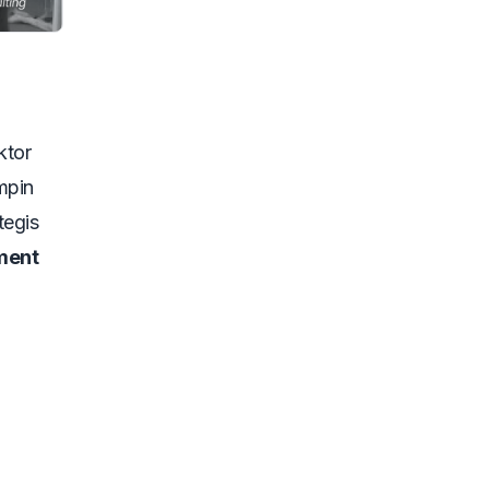
ktor
mpin
tegis
ment
u