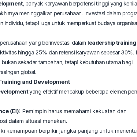
velopment
, banyak karyawan berpotensi tinggi yang kehil
akhirnya meninggalkan perusahaan. Investasi dalam progra
individu, tetapi juga untuk memperkuat budaya organisa
 perusahaan yang berinvestasi dalam
leadership training
tivitas hingga 25% dan retensi karyawan sebesar 30%. I
bukan sekadar tambahan, tetapi kebutuhan utama bagi
saingan global.
Training and Development
development
yang efektif mencakup beberapa elemen pent
ce (EI):
Pemimpin harus memahami kekuatan dan
si dalam situasi menekan.
iki kemampuan berpikir jangka panjang untuk menent