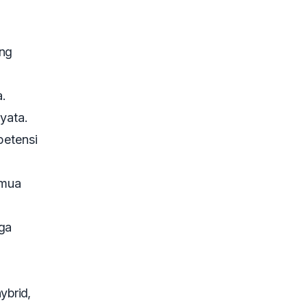
ing
a.
yata.
petensi
emua
uga
ybrid,