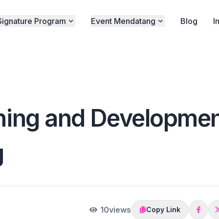
Signature Program
Event Mendatang
Blog
I
ining and Developme
g
10
views
Copy Link