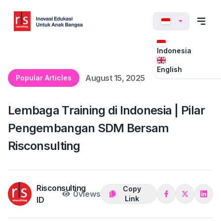
Indonesia
English
August 15, 2025
Popular Articles
Lembaga Training di Indonesia | Pilar
Pengembangan SDM Bersam
Risconsulting
Risconsulting
Copy
0
views
Link
ID