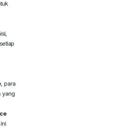
ntuk
si,
setiap
e
, para
n yang
nce
ini