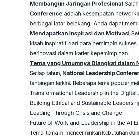
Membangun Jaringan Profesional
Salah
Conference
adalah kesempatan networking
berbagai latar belakang, Anda dapat mem
Mendapatkan Inspirasi dan Motivasi
Se
kisah inspiratif dari para pemimpin sukse
berinovasi dalam karier kepemimpinan.
Tema yang Umumnya Diangkat dalam Na
Setiap tahun,
National Leadership Confere
tantangan terkini. Beberapa tema populer meli
Transformational Leadership in the Digital
Building Ethical and Sustainable Leadershi
Leading Through Crisis and Change
Future of Work and Leadership in the AI E
Tema-tema ini mencerminkan kebutuhan dunia s