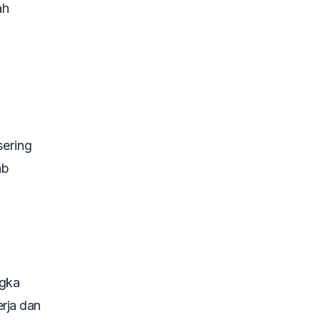
ah
sering
ab
ngka
rja dan