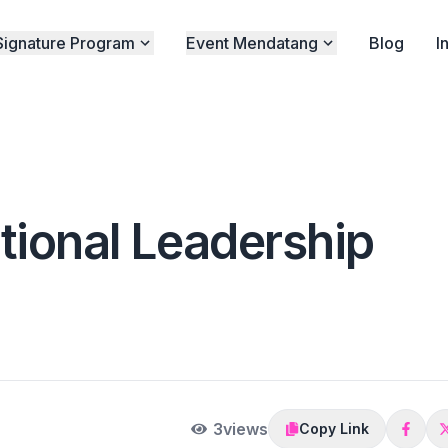
Signature Program
Event Mendatang
Blog
I
ational Leadership
3
views
Copy Link