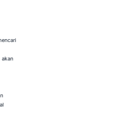
mencari
 akan
m
an
al