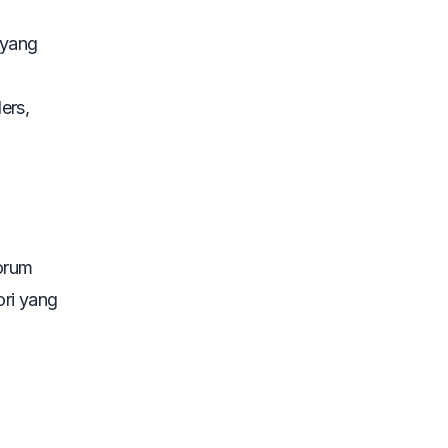
 yang
ders
,
forum
ori yang