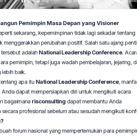
angun Pemimpin Masa Depan yang Visioner
perti sekarang, kepemimpinan tidak lagi sekadar tentang 
k menggerakkan perubahan positif. Salah satu ajang pent
tersebut adalah
National Leadership Conference
. Acara
a pemimpin, tetapi juga wadah pembelajaran, jejaring, 
lebih baik.
tentang apa itu
National Leadership Conference
, manfa
na Anda dapat mempersiapkan diri untuk mengikuti acara
an bagaimana
risconsulting
dapat membantu Anda
ara profesional sebelum atau sesudah mengikuti konfe
e
?
buah forum nasional yang mempertemukan para pemimpin