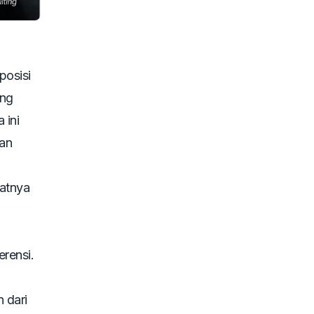
posisi
ing
 ini
dan
atnya
rensi.
 dari