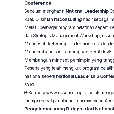
Conference
Sebelum menghadiri
National Leadership 
kuat. Di sinilah
risconsulting
hadir sebagai mi
Melalui berbagai program pelatihan seperti
L
dan
Strategic Management Workshop
, risc
Mengasah keterampilan komunikasi dan ko
Mengembangkan kemampuan berpikir vision
Membangun mindset pemimpin yang tanggu
Peserta yang telah mengikuti program pelatih
nasional seperti
National Leadership Confe
solid.
🌐 Kunjungi
www.risconsulting.id
untuk menget
mempercepat perjalanan kepemimpinan And
Pengalaman yang Didapat dari Nationa