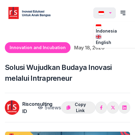
Indonesia
English
May 18, 2026
Innovation and Incubation
Solusi Wujudkan Budaya Inovasi
melalui Intrapreneur
Risconsulting
Copy
5
views
Link
ID