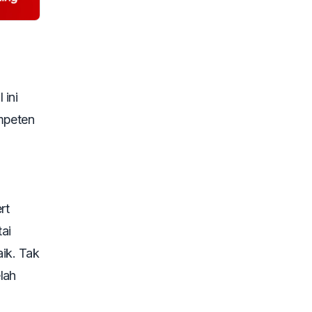
 ini
ompeten
rt
ai
ik. Tak
lah