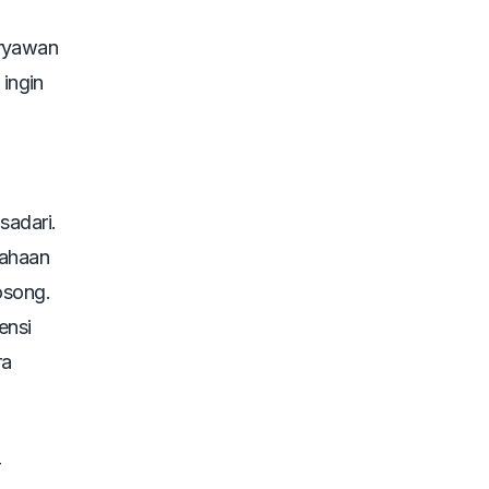
aryawan
ingin
sadari.
sahaan
osong.
ensi
ra
r