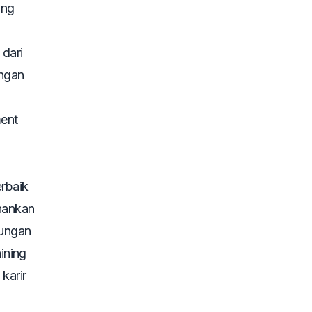
ang
dari
engan
ent
rbaik
hankan
tungan
aining
karir