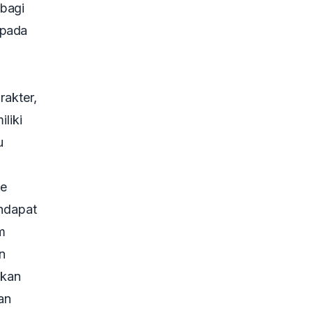
 bagi
 pada
rakter,
liki
u
me
endapat
m
n
akan
an