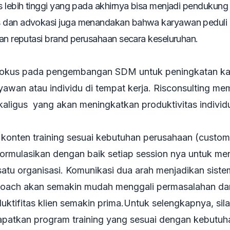
s lebih tinggi yang pada akhirnya bisa menjadi pendukung
as dan advokasi juga menandakan bahwa karyawan peduli
dan reputasi brand perusahaan secara keseluruhan.
erfokus pada pengembangan SDM untuk peningkatan ka
yawan atau individu di tempat kerja. Risconsulting memi
kaligus yang akan meningkatkan produktivitas individ
 konten training sesuai kebutuhan perusahaan (custo
ormulasikan dengan baik setiap session nya untuk m
 satu organisasi. Komunikasi dua arah menjadikan siste
ga coach akan semakin mudah menggali permasalahan da
duktifitas klien semakin prima.Untuk selengkapnya, sil
apatkan program training yang sesuai dengan kebutuh