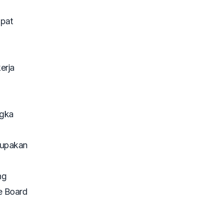
apat
erja
ngka
erupakan
ng
ce Board