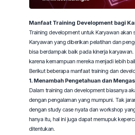
Manfaat
Training
Development
bagi K
Training
development untuk Karyawan
akan s
Karyawan yang diberikan pelatihan dan peng
bisa berdampak baik pada kinerja karyawan. 
karena kemampuan mereka menjadi lebih bai
Berikut beberapa manfaat
training
dan
devel
1. Menambah Pengetahuan dan Menga
Dalam
training
dan
development
biasanya aka
dengan pengalaman yang mumpuni. Tak jara
dengan
study case
nyata dan
workshop
yang
hanya itu, hal ini juga dapat memupuk keper
ditentukan.