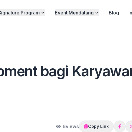
Signature Program
Event Mendatang
Blog
I
opment bagi Karyawa
n
6
views
Copy Link