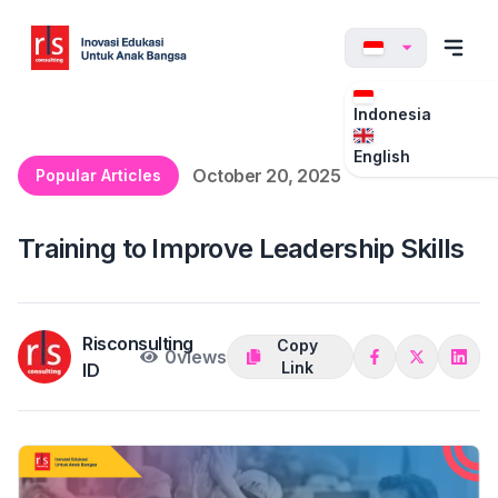
Indonesia
English
October 20, 2025
Popular Articles
Training to Improve Leadership Skills
Risconsulting
Copy
0
views
Link
ID