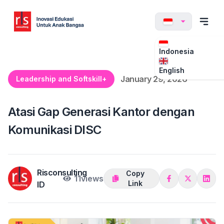
Indonesia
English
January 29, 2026
Leadership and Softskill+
Atasi Gap Generasi Kantor dengan
Komunikasi DISC
Risconsulting
Copy
11
views
Link
ID