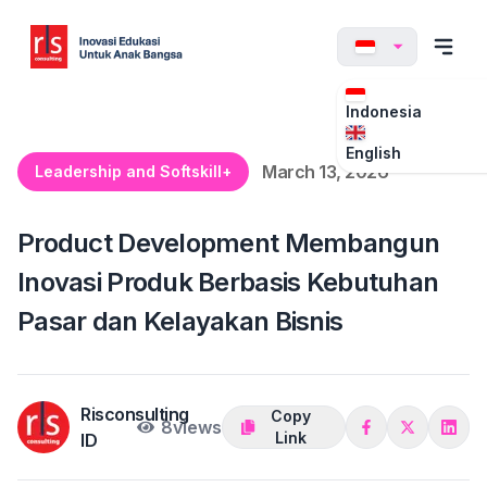
Indonesia
English
March 13, 2026
Leadership and Softskill+
Product Development Membangun
Inovasi Produk Berbasis Kebutuhan
Pasar dan Kelayakan Bisnis
Risconsulting
Copy
8
views
Link
ID