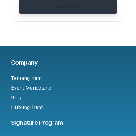
Subscribe
Company
Tentang Kami
Event Mendatang
Blog
Hubungi Kami
Signature Program