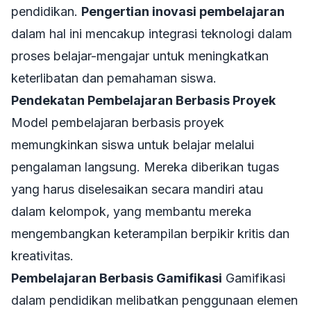
pendidikan.
Pengertian inovasi pembelajaran
dalam hal ini mencakup integrasi teknologi dalam
proses belajar-mengajar untuk meningkatkan
keterlibatan dan pemahaman siswa.
Pendekatan Pembelajaran Berbasis Proyek
Model pembelajaran berbasis proyek
memungkinkan siswa untuk belajar melalui
pengalaman langsung. Mereka diberikan tugas
yang harus diselesaikan secara mandiri atau
dalam kelompok, yang membantu mereka
mengembangkan keterampilan berpikir kritis dan
kreativitas.
Pembelajaran Berbasis Gamifikasi
Gamifikasi
dalam pendidikan melibatkan penggunaan elemen