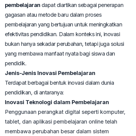
pembelajaran
dapat diartikan sebagai penerapan
gagasan atau metode baru dalam proses
pembelajaran yang bertujuan untuk meningkatkan
efektivitas pendidikan. Dalam konteks ini, inovasi
bukan hanya sekadar perubahan, tetapi juga solusi
yang membawa manfaat nyata bagi siswa dan
pendidik.
Jenis-Jenis Inovasi Pembelajaran
Terdapat berbagai bentuk inovasi dalam dunia
pendidikan, di antaranya:
Inovasi Teknologi dalam Pembelajaran
Penggunaan perangkat digital seperti komputer,
tablet, dan aplikasi pembelajaran online telah
membawa perubahan besar dalam sistem