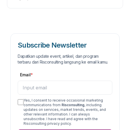
Subscribe Newsletter
Dapatkan update event, artikel, dan program
terbaru dari Risconsulting langsung ke email kamu.
Email
Yes, I consent to receive occasional marketing
communications from
Risconsulting
, including
updates on services, market trends, events, and
other relevant information. I can always
unsubscribe. I have read and agree with the
Risconsulting privacy policy.