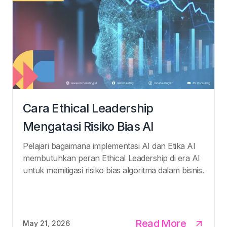
Cara Ethical Leadership
Mengatasi Risiko Bias AI
Pelajari bagaimana implementasi AI dan Etika AI
membutuhkan peran Ethical Leadership di era AI
untuk memitigasi risiko bias algoritma dalam bisnis.
Read More
May 21, 2026