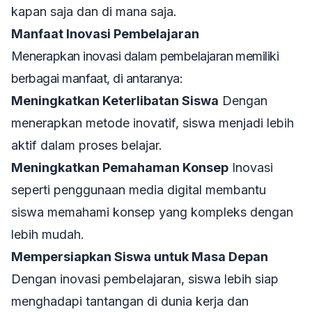
kapan saja dan di mana saja.
Manfaat Inovasi Pembelajaran
Menerapkan inovasi dalam pembelajaran memiliki
berbagai manfaat, di antaranya:
Meningkatkan Keterlibatan Siswa
Dengan
menerapkan metode inovatif, siswa menjadi lebih
aktif dalam proses belajar.
Meningkatkan Pemahaman Konsep
Inovasi
seperti penggunaan media digital membantu
siswa memahami konsep yang kompleks dengan
lebih mudah.
Mempersiapkan Siswa untuk Masa Depan
Dengan inovasi pembelajaran, siswa lebih siap
menghadapi tantangan di dunia kerja dan