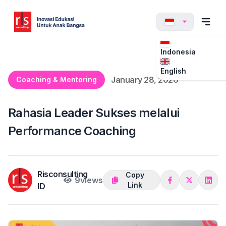
Indonesia
English
January 28, 2026
Coaching & Mentoring
Rahasia Leader Sukses melalui
Performance Coaching
Risconsulting
Copy
9
views
Link
ID