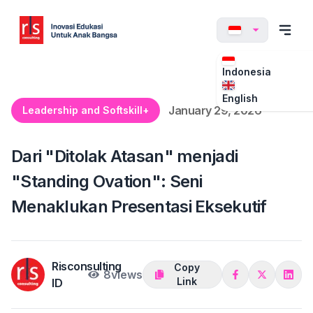
Indonesia
English
January 29, 2026
Leadership and Softskill+
Dari "Ditolak Atasan" menjadi
"Standing Ovation": Seni
Menaklukan Presentasi Eksekutif
Risconsulting
Copy
8
views
Link
ID