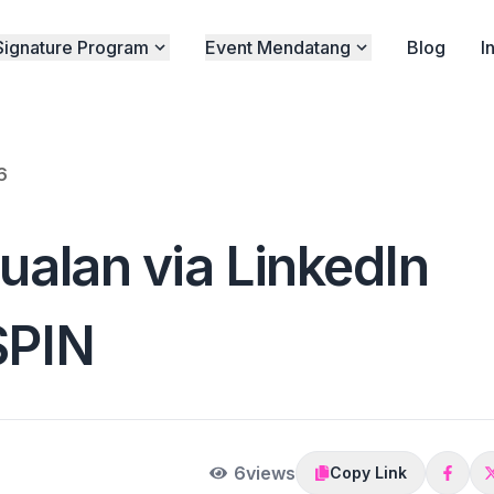
Signature Program
Event Mendatang
Blog
I
6
ualan via LinkedIn
SPIN
6
views
Copy Link