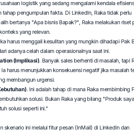
rusahaan logistik yang sedang mengalami kendala efisiens
ah tahap pengumpulan fakta. Di LinkedIn, Raka tidak perlu
ih-alih bertanya "Apa bisnis Bapak?", Raka melakukan riset p
onteks yang relevan.
 Raka harus menggali kesulitan yang mungkin dihadapi Pak B
i adanya celah dalam operasionalnya saat ini.
ation (Implikasi)
. Banyak sales berhenti di masalah, tapi 
 Ia harus menunjukkan konsekuensi negatif jika masalah t
yang membangun urgensi.
Kebutuhan)
. Ini adalah tahap di mana Raka membimbing 
embutuhkan solusi. Bukan Raka yang bilang "Produk say
h solusi seperti ini."
skenario ini melalui fitur pesan (InMail) di LinkedIn dan