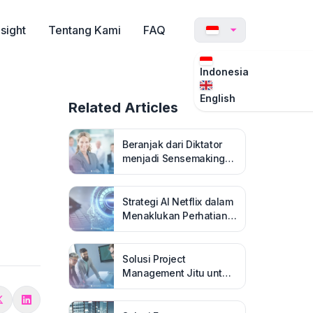
nsight
Tentang Kami
FAQ
Indonesia
English
Related Articles
Beranjak dari Diktator
menjadi Sensemaking
Leader yang
Menginspirasi di Era AI
Strategi AI Netflix dalam
Menaklukan Perhatian
Penonton
Solusi Project
Management Jitu untuk
Bisnis