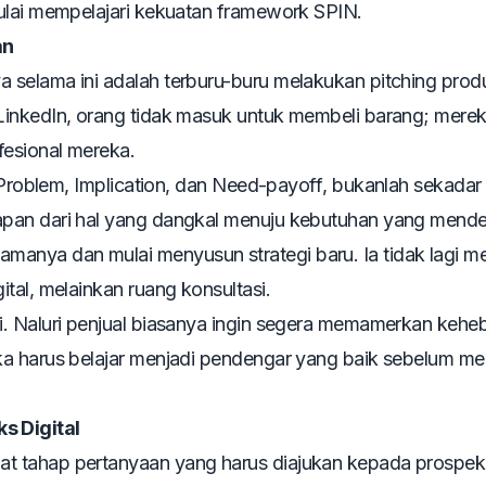
ulai mempelajari kekuatan framework SPIN.
an
 selama ini adalah terburu-buru melakukan
pitching
prod
LinkedIn, orang tidak masuk untuk membeli barang; mere
fesional mereka.
 Problem, Implication,
dan
Need-payoff
, bukanlah sekadar t
apan dari hal yang dangkal menuju kebutuhan yang mende
nya dan mulai menyusun strategi baru. Ia tidak lagi me
tal, melainkan ruang konsultasi.
i. Naluri penjual biasanya ingin segera memamerkan kehe
a harus belajar menjadi pendengar yang baik sebelum me
 Digital
t tahap pertanyaan yang harus diajukan kepada prospek