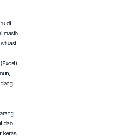
ru di
i masih
situasi
(Excel)
mun,
udang
barang
l dan
r keras.