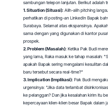
sambungan telepon lanjutan. Berikut adalah
1. Situation (Situasi):
Alih-alih
pitching
langsu
perhatikan di posting-an LinkedIn Bapak b
Surabaya. Selamat atas ekspansinya. Apakah
sama dengan yang digunakan di kantor pusa
prospek.
2. Problem (Masalah):
Ketika Pak Budi mer
yang lama, Raka masuk ke tahap masalah:
"S
apakah Bapak sering mengalami kesulitan da
baru tersebut secara real-time?"
3. Implication (Implikasi):
Pak Budi mengakui
urgensinya:
"Jika data terlambat disinkronis
ke pelanggan? Dan jika kesalahan kirim itu 
kepercayaan klien-klien besar Bapak dalam 