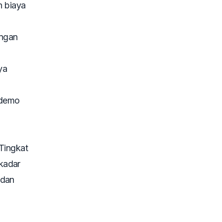
n biaya
engan
ya
l demo
 Tingkat
kadar
 dan