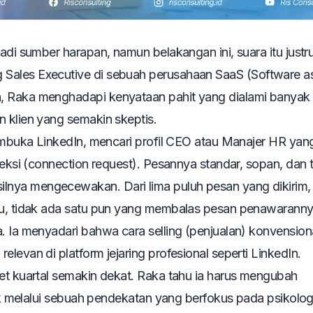
adi sumber harapan, namun belakangan ini, suara itu justr
g
Sales Executive
di sebuah perusahaan SaaS (
Software a
, Raka menghadapi kenyataan pahit yang dialami banyak
n klien yang semakin skeptis.
membuka LinkedIn, mencari profil CEO atau Manajer HR yan
oneksi (connection request). Pesannya standar, sopan, dan
nya mengecewakan. Dari lima puluh pesan yang dikirim,
itu, tidak ada satu pun yang membalas pesan penawaranny
a. Ia menyadari bahwa cara
selling
(penjualan) konvension
levan di platform jejaring profesional seperti LinkedIn.
get kuartal semakin dekat. Raka tahu ia harus mengubah
lik melalui sebuah pendekatan yang berfokus pada psikolog