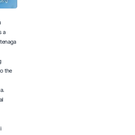
u
s a
 tenaga
g
to the
a.
al
i