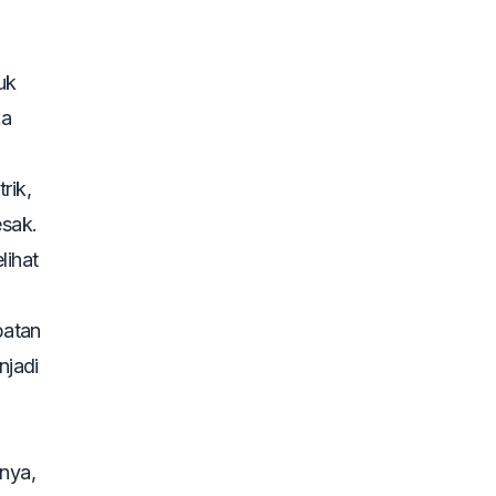
uk
ka
rik,
sak.
lihat
batan
njadi
nya,