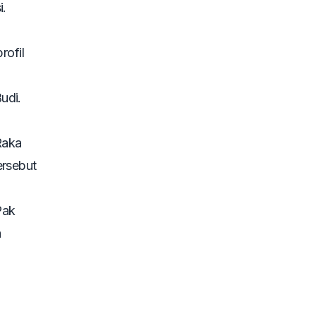
i.
rofil
udi.
Raka
ersebut
Pak
a