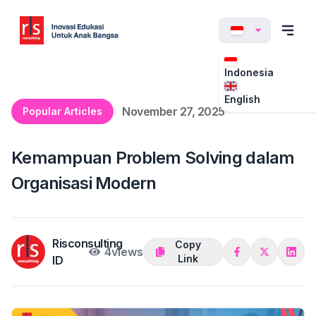
Indonesia
English
November 27, 2025
Popular Articles
Kemampuan Problem Solving dalam
Organisasi Modern
Risconsulting
Copy
4
views
Link
ID