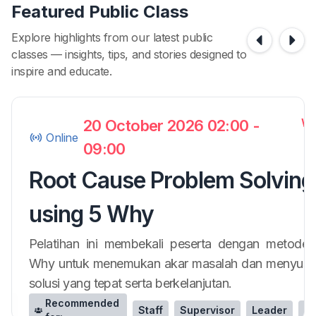
Featured Public Class
Explore highlights from our latest public
classes — insights, tips, and stories designed to
inspire and educate.
IDR
WIB
WI
20 October 2026 02:00
-
Online
998.000
09:00
Join the
Root Cause Problem Solving
rs
Training
using 5 Why
eputusan
 evaluasi
Pelatihan ini membekali peserta dengan metode
si jangka
Why untuk menemukan akar masalah dan menyusu
s untuk
solusi yang tepat serta berkelanjutan.
Recommended
Staff
Supervisor
Leader
+