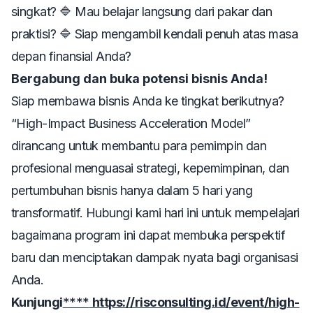
singkat? 🔷 Mau belajar langsung dari pakar dan
praktisi? 🔷 Siap mengambil kendali penuh atas masa
depan finansial Anda?
Bergabung dan buka potensi bisnis Anda!
Siap membawa bisnis Anda ke tingkat berikutnya?
“High-Impact Business Acceleration Model”
dirancang untuk membantu para pemimpin dan
profesional menguasai strategi, kepemimpinan, dan
pertumbuhan bisnis hanya dalam 5 hari yang
transformatif. Hubungi kami hari ini untuk mempelajari
bagaimana program ini dapat membuka perspektif
baru dan menciptakan dampak nyata bagi organisasi
Anda.
Kunjungi
****
https://risconsulting.id/event/high-