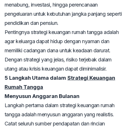
menabung, investasi, hingga perencanaan
pengeluaran untuk kebutuhan jangka panjang seperti
pendidikan dan pensiun.
Pentingnya strategi keuangan rumah tangga adalah
agar keluarga dapat hidup dengan nyaman dan
memiliki cadangan dana untuk keadaan darurat.
Dengan strategi yang jelas, risiko terjebak dalam
utang atau krisis keuangan dapat diminimalisir.
5 Langkah Utama dalam
Strategi Keuangan
Rumah Tangga
Menyusun Anggaran Bulanan
Langkah pertama dalam strategi keuangan rumah
tangga adalah menyusun anggaran yang realistis.
Catat seluruh sumber pendapatan dan rincian