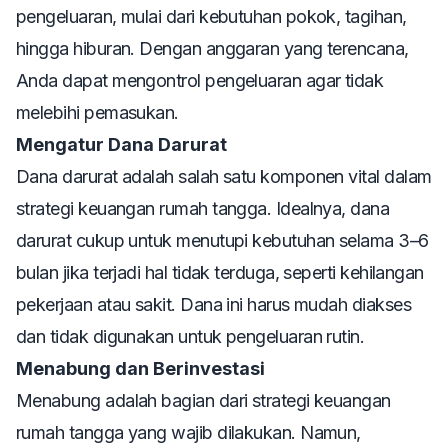
pengeluaran, mulai dari kebutuhan pokok, tagihan,
hingga hiburan. Dengan anggaran yang terencana,
Anda dapat mengontrol pengeluaran agar tidak
melebihi pemasukan.
Mengatur Dana Darurat
Dana darurat adalah salah satu komponen vital dalam
strategi keuangan rumah tangga. Idealnya, dana
darurat cukup untuk menutupi kebutuhan selama 3–6
bulan jika terjadi hal tidak terduga, seperti kehilangan
pekerjaan atau sakit. Dana ini harus mudah diakses
dan tidak digunakan untuk pengeluaran rutin.
Menabung dan Berinvestasi
Menabung adalah bagian dari strategi keuangan
rumah tangga yang wajib dilakukan. Namun,