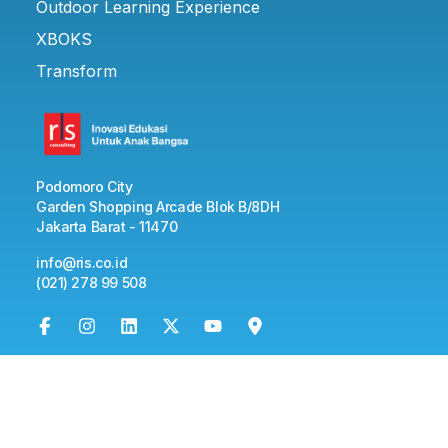
Outdoor Learning Experience
XBOKS
Transform
Podomoro City
Garden Shopping Arcade Blok B/8DH
Jakarta Barat - 11470
info@ris.co.id
(021) 278 99 508