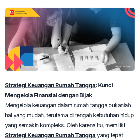
Strategi Keuangan Rumah Tangga
: Kunci
Mengelola Finansial dengan Bijak
Mengelola keuangan dalam rumah tangga bukanlah
hal yang mudah, terutama di tengah kebutuhan hidup
yang semakin kompleks. Oleh karena itu, memiliki
Strategi Keuangan Rumah Tangga
yang tepat