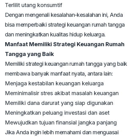
Terlilit utang konsumtif
Dengan mengenali kesalahan-kesalahan ini, Anda
bisa memperbaiki strategi keuangan rumah tangga
dan meningkatkan kualitas hidup keluarga.
Manfaat Memiliki Strategi Keuangan Rumah
Tangga yang Baik
Memiliki strategi keuangan rumah tangga yang baik
membawa banyak manfaat nyata, antara lain:
Menjaga kestabilan keuangan keluarga
Meminimalisir stres akibat masalah keuangan
Memiliki dana darurat yang siap digunakan
Meningkatkan peluang investasi dan aset
Mewujudkan tujuan finansial jangka panjang
Jika Anda ingin lebih memahami dan menguasai