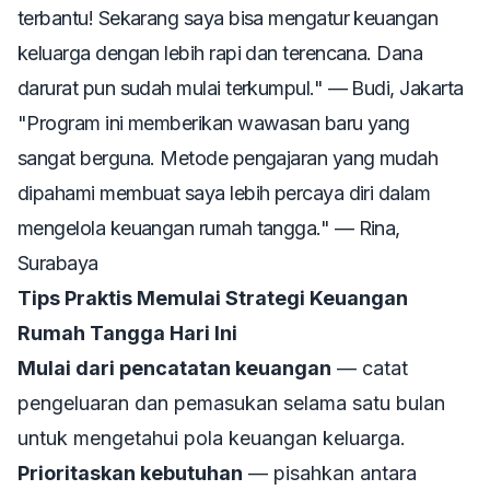
terbantu! Sekarang saya bisa mengatur keuangan
keluarga dengan lebih rapi dan terencana. Dana
darurat pun sudah mulai terkumpul." — Budi, Jakarta
"Program ini memberikan wawasan baru yang
sangat berguna. Metode pengajaran yang mudah
dipahami membuat saya lebih percaya diri dalam
mengelola keuangan rumah tangga." — Rina,
Surabaya
Tips Praktis Memulai Strategi Keuangan
Rumah Tangga Hari Ini
Mulai dari pencatatan keuangan
— catat
pengeluaran dan pemasukan selama satu bulan
untuk mengetahui pola keuangan keluarga.
Prioritaskan kebutuhan
— pisahkan antara