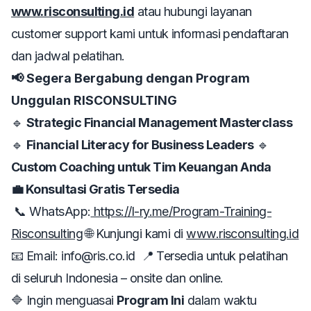
www.risconsulting.id
atau hubungi layanan
customer support kami untuk informasi pendaftaran
dan jadwal pelatihan.
📢 Segera Bergabung dengan Program
Unggulan RISCONSULTING
🔹
Strategic Financial Management Masterclass
🔹
Financial Literacy for Business Leaders
🔹
Custom Coaching untuk Tim Keuangan Anda
💼
Konsultasi Gratis Tersedia
📞 WhatsApp:
https://l-ry.me/Program-Training-
Risconsulting
🌐 Kunjungi kami di
www.risconsulting.id
📧 Email:
info@ris.co.id
📍 Tersedia untuk pelatihan
di seluruh Indonesia – onsite dan online.
🔷 Ingin menguasai
Program Ini
dalam waktu